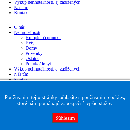
Výkup nehnuteľností, aj zadĺžených
Náš tím
Kontakt
O nás
Nehnuteľnosti
Kompletná ponuka
Byty
Domy
Pozemky
Ostatné
Ponuka/dopyt
Výkup nehnuteľností, aj zadĺžených
Náš tím
Kontakt
Používaním tejto stránky súhlasíte s používaním cookies,
ktoré nám pomáhajú zabezpečiť lepšie služby.
Súhlasím