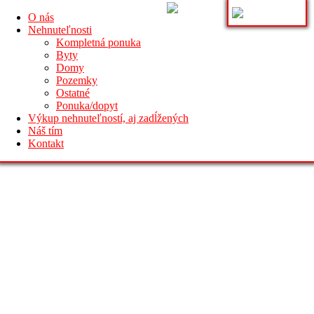
O nás
Nehnuteľnosti
Kompletná ponuka
Byty
Domy
Pozemky
Ostatné
Ponuka/dopyt
Výkup nehnuteľností, aj zadĺžených
Náš tím
Kontakt