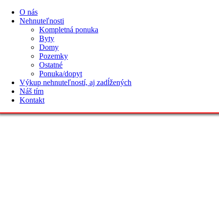
O nás
Nehnuteľnosti
Kompletná ponuka
Byty
Domy
Pozemky
Ostatné
Ponuka/dopyt
Výkup nehnuteľností, aj zadĺžených
Náš tím
Kontakt