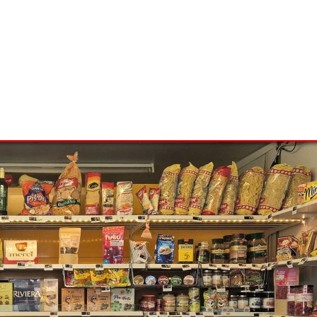
estor v Prešove blízko centra.