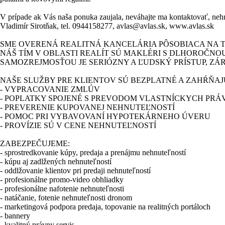
V prípade ak Vás naša ponuka zaujala, neváhajte ma kontaktovať, n
Vladimír Sirotňak, tel. 0944158277, avlas@avlas.sk, www.avlas.sk
SME OVERENÁ REALITNÁ KANCELÁRIA PÔSOBIACA NA T
NÁŠ TÍM V OBLASTI REALÍT SÚ MAKLÉRI S DLHOROČNO
SAMOZREJMOSŤOU JE SERIÓZNY A ĽUDSKÝ PRÍSTUP, ZÁR
NAŠE SLUŽBY PRE KLIENTOV SÚ BEZPLATNÉ A ZAHŔŇAJ
- VYPRACOVANIE ZMLÚV
- POPLATKY SPOJENÉ S PREVODOM VLASTNÍCKYCH PRÁ
- PREVERENIE KUPOVANEJ NEHNUTEĽNOSTÍ
- POMOC PRI VYBAVOVANÍ HYPOTEKÁRNEHO ÚVERU
- PROVÍZIE SÚ V CENE NEHNUTEĽNOSTÍ
ZABEZPEČUJEME:
- sprostredkovanie kúpy, predaja a prenájmu nehnuteľností
- kúpu aj zadlžených nehnuteľností
- oddlžovanie klientov pri predaji nehnuteľností
- profesionálne promo-video obhliadky
- profesionálne nafotenie nehnuteľnosti
- natáčanie, fotenie nehnuteľnosti dronom
- marketingová podpora predaja, topovanie na realitných portáloch
- bannery
- kvalitný právny servis