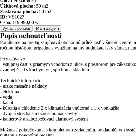
Ulica:
Požiarnická
Úžitková plocha:
50 m2
Zastavaná plocha:
50 m2
ID:
VS1027
Cena: 119 990,00 €
Vytlačiť ponuku
Mám záujem
Popis nehnuteľnosti
Ponúkame na predaj zaujímavú obchodnú príležitosť v širšom centre mes
ročnou históriou, prípadne s využitím na iný podnikateľský zámer, napr
Pozostáva zo:
- vstupnej časti s priamym vchodom z ulice, s priestorom pre zákazn
- zadnej časti s kuchynkou, sprchou a skladom
Technické informácie:
- nízke mesačné náklady
- elektrina
- voda
- kanál
- kúrenia a chladenie 2 x klimatizácia vnútorná a 1 x vonkajšia
- dvojitá strecha s možnosťou nadstavby
- kamerový a zabezpečovací alarmový systém
Možnosť pokračovania s kompletným zariadením, pokladničným systé
pultami a kovovými regálmi.