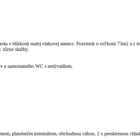
ta v blízkosti malej vlakovej stanice. Pozemok o veľkosti 73m2 a z to
. rôzne služby.
íkov a samostatného WC s umývadlom,
mom, platobným terminálom, obchodnou váhou, 2 x presklennou chlad