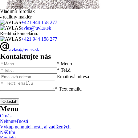
Vladimír Sirotňak
- realitný maklér
+421 944 158 277
avlas@avlas.sk
Realitná kancelária:
+421 944 158 277
avlas@avlas.sk
Kontaktujte nás
* Meno
* Tel.č.
Emailová adresa
* Text emailu
Menu
O nás
Nehnuteľnosti
Výkup nehnuteľností, aj zadĺžených
Náš tím
Kontakt