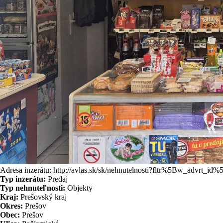
Adresa inzerátu: http://avlas.sk/sk/nehnutelnosti?fltr%5Bw_advrt_id
Typ inzerátu:
Predaj
Typ nehnuteľnosti:
Objekty
Kraj:
Prešovský kraj
Okres:
Prešov
Obec:
Prešov