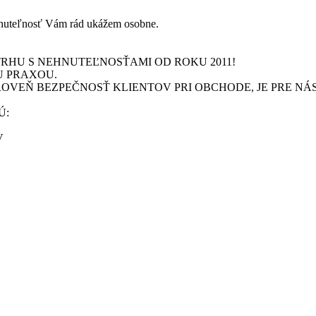
ehnuteľnosť Vám rád ukážem osobne.
RHU S NEHNUTEĽNOSŤAMI OD ROKU 2011!
U PRAXOU.
OVEŇ BEZPEČNOSŤ KLIENTOV PRI OBCHODE, JE PRE NÁS
Ú:
V