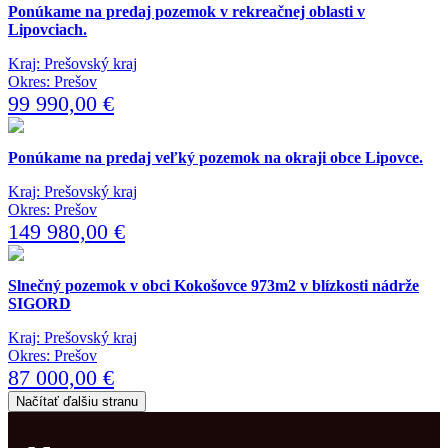
Ponúkame na predaj pozemok v rekreačnej oblasti v
Lipovciach.
Kraj: Prešovský kraj
Okres: Prešov
99 990,00 €
Ponúkame na predaj veľký pozemok na okraji obce Lipovce.
Kraj: Prešovský kraj
Okres: Prešov
149 980,00 €
Slnečný pozemok v obci Kokošovce 973m2 v blízkosti nádrže
SIGORD
Kraj: Prešovský kraj
Okres: Prešov
87 000,00 €
Načítať ďalšiu stranu