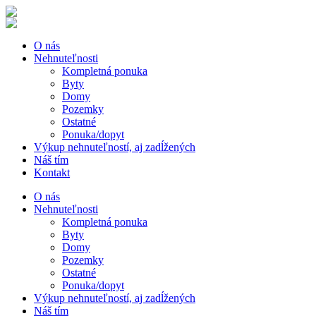
O nás
Nehnuteľnosti
Kompletná ponuka
Byty
Domy
Pozemky
Ostatné
Ponuka/dopyt
Výkup nehnuteľností, aj zadĺžených
Náš tím
Kontakt
O nás
Nehnuteľnosti
Kompletná ponuka
Byty
Domy
Pozemky
Ostatné
Ponuka/dopyt
Výkup nehnuteľností, aj zadĺžených
Náš tím