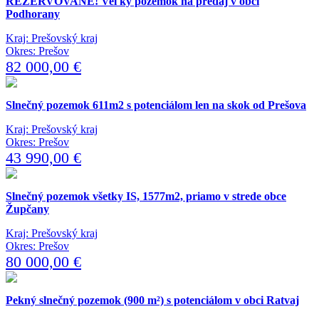
REZERVOVANÉ! Veľký pozemok na predaj v obci
Podhorany
Kraj: Prešovský kraj
Okres: Prešov
82 000,00 €
Slnečný pozemok 611m2 s potenciálom len na skok od Prešova
Kraj: Prešovský kraj
Okres: Prešov
43 990,00 €
Slnečný pozemok všetky IS, 1577m2, priamo v strede obce
Župčany
Kraj: Prešovský kraj
Okres: Prešov
80 000,00 €
Pekný slnečný pozemok (900 m²) s potenciálom v obci Ratvaj