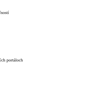
ností
ých portáloch