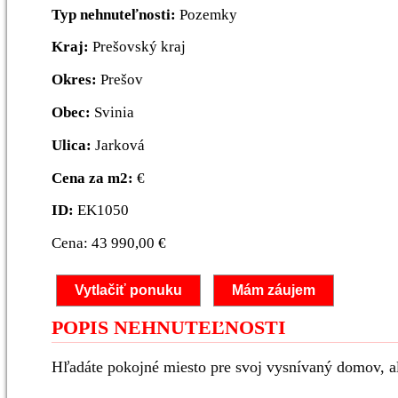
Typ nehnuteľnosti:
Pozemky
Kraj:
Prešovský kraj
Okres:
Prešov
Obec:
Svinia
Ulica:
Jarková
Cena za m2:
€
ID:
EK1050
Cena: 43 990,00 €
Vytlačiť ponuku
Mám záujem
POPIS NEHNUTEĽNOSTI
Hľadáte pokojné miesto pre svoj vysnívaný domov, al