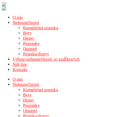
O nás
Nehnuteľnosti
Kompletná ponuka
Byty
Domy
Pozemky
Ostatné
Ponuka/dopyt
Výkup nehnuteľností, aj zadĺžených
Náš tím
Kontakt
O nás
Nehnuteľnosti
Kompletná ponuka
Byty
Domy
Pozemky
Ostatné
Ponuka/dopyt