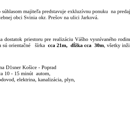
o súhlasom majiteľa
predstavuje exkluzívnu ponuku na pred
nej obci Svinia okr. Prešov na ulici Jarková.
 dostatok priestoru pre realizáciu Vášho vysnívaného rodi
 sú orientačné šírka
cca 21m,
dĺžka cca 30m
, všetky inž
e na D1sner Košice - Poprad
ca 10 - 15 minút autom,
odovod, elektrina, kanalizácia, plyn,