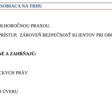
SOBIACA NA TRHU
S DLHOROČNOU PRAXOU.
RÍSTUP, ZÁROVEŇ BEZPEČNOSŤ KLIENTOV PRI OBC
NÉ A ZAHŔŇAJÚ:
ÍCKYCH PRÁV
O ÚVERU