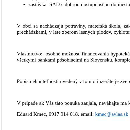
zastávka SAD s dobrou dostupnosťou do mesta
V obci sa nachádzajú potraviny, materská škola, zák
prechádzkami, v lete zberom lesných plodov, cyklotur
Vlastníctvo: osobné možnosť financovania hypotek
všetkými bankami pôsobiacimi na Slovensku, komplet
Popis nehnuteľnosti uvedený v tomto inzeráte je zver
V prípade ak Vás táto ponuka zaujala, neváhajte ma
Eduard Kmec, 0917 914 018, email:
kmec@avlas.sk