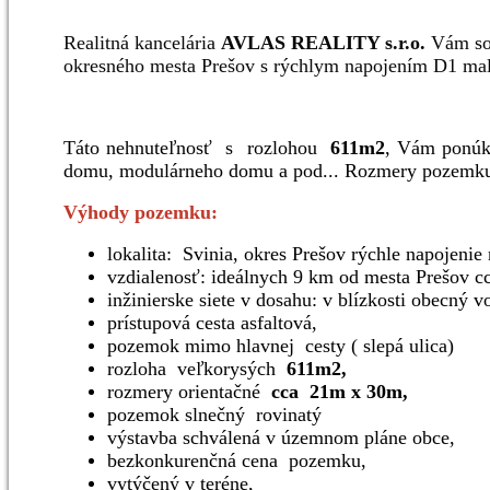
Realitná kancelária
AVLAS REALITY s.r.o.
Vám
s
okresného mesta Prešov s rýchlym napojením D1 maleb
Táto nehnuteľnosť s rozlohou
611m2
, Vám ponúka
domu, modulárneho domu a pod... Rozmery pozemku
Výhody pozemku:
lokalita: Svinia, okres Prešov rýchle napojeni
vzdialenosť: ideálnych 9 km od mesta Prešov c
inžinierske siete v dosahu: v blízkosti obecný v
prístupová cesta asfaltová,
pozemok mimo hlavnej cesty ( slepá ulica)
rozloha veľkorysých
611m2,
rozmery orientačné
cca 21m x 30m,
pozemok slnečný rovinatý
výstavba schválená v územnom pláne obce,
bezkonkurenčná cena pozemku,
vytýčený v teréne,