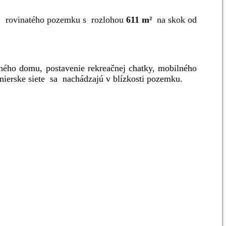
aj rovinatého pozemku s rozlohou
611 m²
na skok od
nného domu, postavenie rekreačnej chatky, mobilného
inierske siete sa nachádzajú v blízkosti pozemku.