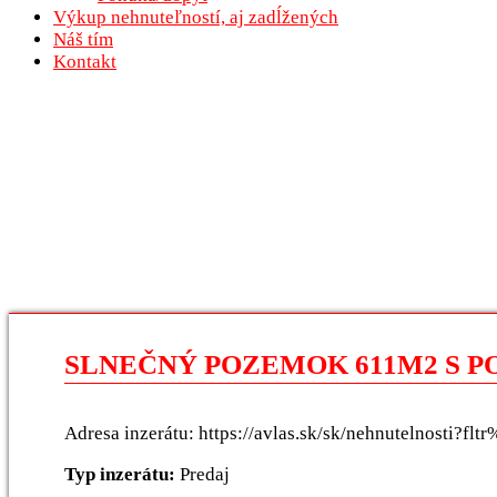
Výkup nehnuteľností, aj zadĺžených
Náš tím
Kontakt
SLNEČNÝ POZEMOK 611M2 S P
Adresa inzerátu: https://avlas.sk/sk/nehnutelnosti?
Typ inzerátu:
Predaj