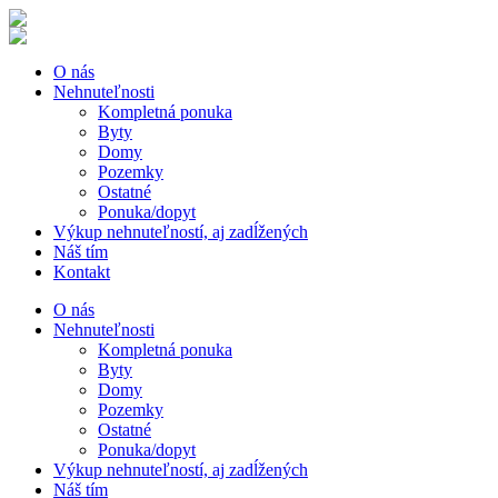
O nás
Nehnuteľnosti
Kompletná ponuka
Byty
Domy
Pozemky
Ostatné
Ponuka/dopyt
Výkup nehnuteľností, aj zadĺžených
Náš tím
Kontakt
O nás
Nehnuteľnosti
Kompletná ponuka
Byty
Domy
Pozemky
Ostatné
Ponuka/dopyt
Výkup nehnuteľností, aj zadĺžených
Náš tím