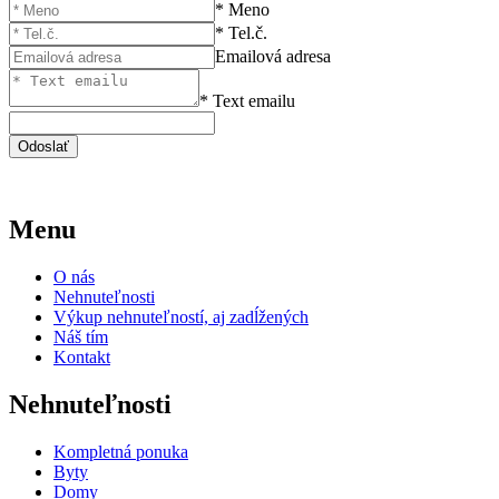
* Meno
* Tel.č.
Emailová adresa
* Text emailu
Menu
O nás
Nehnuteľnosti
Výkup nehnuteľností, aj zadĺžených
Náš tím
Kontakt
Nehnuteľnosti
Kompletná ponuka
Byty
Domy