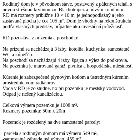
Rodinný dom je v pôvodnom stave, postavený z pálených tehál, s
novou strešnou krytinou zn. Blachotrapez a novým komínom.
RD má rozmery približne 10 × 10 m, je jednopodlažný a jeho
zastavaná plocha je cca 105 m². Dom je vhodný na rekonštrukciu
podľa vlastných predstáv, prípadne ako investičná príležitosť.
RD pozostáva z prízemia a poschodia:
Na prízemí sa nachádzajú 3 izby, kotolňa, kuchynka, samostatné
WC a kúpeľňa.
Na poschodí sa nachádzajú 4 izby, špajza a výlez do podkrovia.
Na pozemku je murovaná garáž, pivnica a hospodárska miestnosť.
Kúrenie je zabezpečené plynovým kotlom a ústredným kúrením
prostredníctvom radiátorov.
Voda v RD je zo studne, no pri pozemku je mestsky vodovod.
Odpad je riešený kanalizáciou.
Celková výmera pozemku je 1008 m².
Rozmery pozemku: 50m x 20m
Pozemok je rozdelený na dve samostatné parcely:
-parcela s rodinným domom má výmeru 549 m²,
-samostatná záhrada má výmeru 459 m².