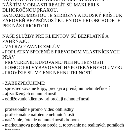
NÁŠ TÍM V OBLASTI REALÍT SÚ MAKLÉRI S
DLHOROČNOU PRAXOU.
SAMOZREJMOSŤOU JE SERIÓZNY A ĽUDSKÝ PRÍSTUP,
ZÁROVEŇ BEZPEČNOSŤ KLIENTOV PRI OBCHODE JE
PRE NÁS PRIORITOU.
NAŠE SLUŽBY PRE KLIENTOV SÚ BEZPLATNÉ A
ZAHŔŇAJÚ:
- VYPRACOVANIE ZMLÚV
- POPLATKY SPOJENÉ S PREVODOM VLASTNÍCKYCH
PRÁV
- PREVERENIE KUPOVANEJ NEHNUTEĽNOSTÍ
- POMOC PRI VYBAVOVANÍ HYPOTEKÁRNEHO ÚVERU
- PROVÍZIE SÚ V CENE NEHNUTEĽNOSTÍ
- ZABEZPEČUJEME:
- sprostredkovanie kúpy, predaja a prenájmu nehnuteľností
- aj zadlžených nehnuteľností
- oddlžovanie klientov pri predaji nehnuteľností
- profesionálne promo-video obhliadky
- profesionálne nafotenie nehnuteľnosti
- natáčanie, fotenie nehnuteľnosti dronom
- marketingová podpora predaja, topovanie na realitných portáloch