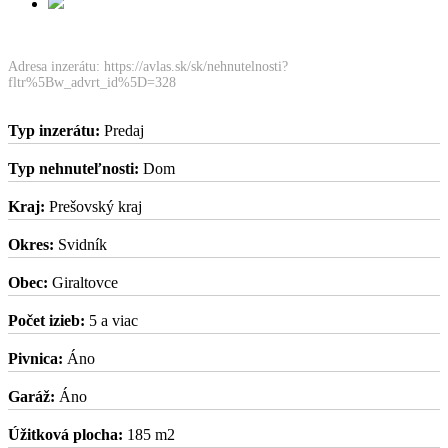
Adresa inzerátu: https://avlas.sk/sk/nehnutelnosti?
fltr%5Bw_advrt_id%5D=328
Typ inzerátu:
Predaj
Typ nehnuteľnosti:
Dom
Kraj:
Prešovský kraj
Okres:
Svidník
Obec:
Giraltovce
Počet izieb:
5 a viac
Pivnica:
Áno
Garáž:
Áno
Úžitková plocha:
185 m2