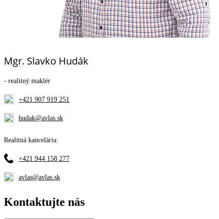
Mgr. Slavko Hudák
- realitný maklér
+421 907 919 251
hudak@avlas.sk
Realitná kancelária:
+421 944 158 277
avlas@avlas.sk
Kontaktujte nás