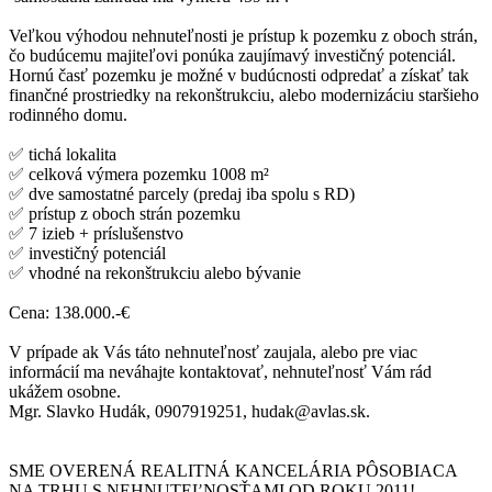
Veľkou výhodou nehnuteľnosti je prístup k pozemku z oboch strán,
čo budúcemu majiteľovi ponúka zaujímavý investičný potenciál.
Hornú časť pozemku je možné v budúcnosti odpredať a získať tak
finančné prostriedky na rekonštrukciu, alebo modernizáciu staršieho
rodinného domu.
✅ tichá lokalita
✅ celková výmera pozemku 1008 m²
✅ dve samostatné parcely (predaj iba spolu s RD)
✅ prístup z oboch strán pozemku
✅ 7 izieb + príslušenstvo
✅ investičný potenciál
✅ vhodné na rekonštrukciu alebo bývanie
Cena: 138.000.-€
V prípade ak Vás táto nehnuteľnosť zaujala, alebo pre viac
informácií ma neváhajte kontaktovať, nehnuteľnosť Vám rád
ukážem osobne.
Mgr. Slavko Hudák, 0907919251, hudak@avlas.sk.
SME OVERENÁ REALITNÁ KANCELÁRIA PÔSOBIACA
NA TRHU S NEHNUTEĽNOSŤAMI OD ROKU 2011!