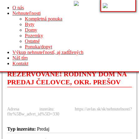
O nás
Nehnuteľnosti
Kompletná ponuka
Byty
Domy
Pozemky
Ostatné
Ponuka/dopyt
Výkup nehnuteľností, aj zadĺžených
Náš tím
Kontakt
REZERVOVANÉ! RODINNÝ DOM NA
PREDAJ ČELOVCE, OKR. PREŠOV
Adresa inzerátu: https://avlas.sk/sk/nehnutelnosti?
fltr%5Bw_advrt_id%5D=330
Typ inzerátu:
Predaj