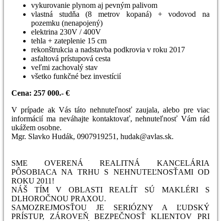
vykurovanie plynom aj pevným palivom
vlastná studňa (8 metrov kopaná) + vodovod na
pozemku (nenapojený)
elektrina 230V / 400V
tehla + zateplenie 15 cm
rekonštrukcia a nadstavba podkrovia v roku 2017
asfaltová prístupová cesta
veľmi zachovalý stav
všetko funkčné bez investícií
Cena: 257 000.- €
V prípade ak Vás táto nehnuteľnosť zaujala, alebo pre viac
informácií ma neváhajte kontaktovať, nehnuteľnosť Vám rád
ukážem osobne.
Mgr. Slavko Hudák, 0907919251, hudak@avlas.sk.
SME OVERENÁ REALITNÁ KANCELÁRIA
PÔSOBIACA NA TRHU S NEHNUTEĽNOSŤAMI OD
ROKU 2011!
NÁŠ TÍM V OBLASTI REALÍT SÚ MAKLÉRI S
DLHOROČNOU PRAXOU.
SAMOZREJMOSŤOU JE SERIÓZNY A ĽUDSKÝ
PRÍSTUP, ZÁROVEŇ BEZPEČNOSŤ KLIENTOV PRI