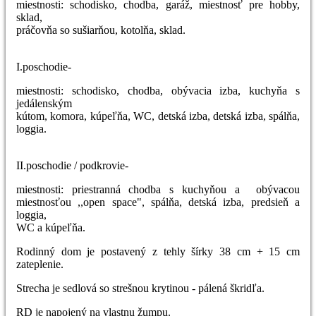
miestnosti: schodisko, chodba, garáž, miestnosť pre hobby,
sklad,
práčovňa so sušiarňou, kotolňa, sklad.
I.poschodie-
miestnosti: schodisko, chodba, obývacia izba, kuchyňa s
jedálenským
kútom, komora, kúpeľňa, WC, detská izba, detská izba, spálňa,
loggia.
II.poschodie / podkrovie-
miestnosti: priestranná chodba s kuchyňou a obývacou
miestnosťou ,,open space", spálňa, detská izba, predsieň a
loggia,
WC a kúpeľňa.
Rodinný dom je postavený z tehly šírky 38 cm + 15 cm
zateplenie.
Strecha je sedlová so strešnou krytinou - pálená škridľa.
RD je napojený na vlastnu žumpu.