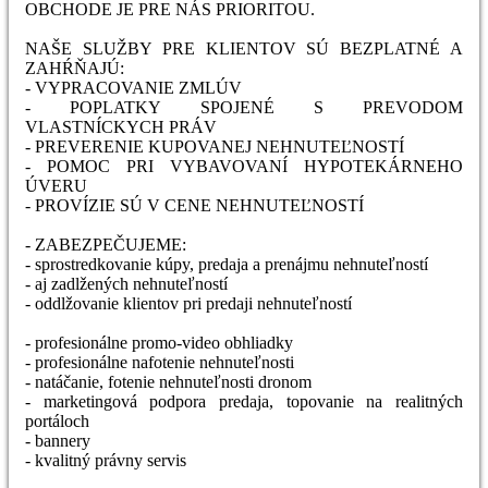
OBCHODE JE PRE NÁS PRIORITOU.
NAŠE SLUŽBY PRE KLIENTOV SÚ BEZPLATNÉ A
ZAHŔŇAJÚ:
- VYPRACOVANIE ZMLÚV
- POPLATKY SPOJENÉ S PREVODOM
VLASTNÍCKYCH PRÁV
- PREVERENIE KUPOVANEJ NEHNUTEĽNOSTÍ
- POMOC PRI VYBAVOVANÍ HYPOTEKÁRNEHO
ÚVERU
- PROVÍZIE SÚ V CENE NEHNUTEĽNOSTÍ
- ZABEZPEČUJEME:
- sprostredkovanie kúpy, predaja a prenájmu nehnuteľností
- aj zadlžených nehnuteľností
- oddlžovanie klientov pri predaji nehnuteľností
- profesionálne promo-video obhliadky
- profesionálne nafotenie nehnuteľnosti
- natáčanie, fotenie nehnuteľnosti dronom
- marketingová podpora predaja, topovanie na realitných
portáloch
- bannery
- kvalitný právny servis