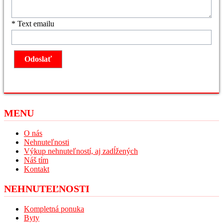
* Text emailu
MENU
O nás
Nehnuteľnosti
Výkup nehnuteľností, aj zadĺžených
Náš tím
Kontakt
NEHNUTEĽNOSTI
Kompletná ponuka
Byty