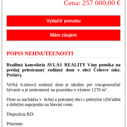
Cena: 257 000,00 €
Vytlačiť ponuku
Mám záujem
POPIS NEHNUTEĽNOSTI
Realitná kancelária AVLAS REALITY Vám ponúka na
predaj priestranný rodinný dom v obci Čelovce (okr.
Prešov).
Veľký 6-izbový rodinný dom je ideálny pre viacgeneračné
bývanie a je umiestnený na pozemku o výmere 1276 m² .
Dom sa nachádza v tichej a pokojnej obci s peknými výhľadmi
a dobrým napojením na hlavnú cestu.
Dispozícia RD:
Prízemie-