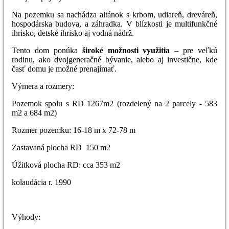
Na pozemku sa nachádza altánok s krbom, udiareň, dreváreň,
hospodárska budova, a záhradka. V blízkosti je multifunkčné
ihrisko, detské ihrisko aj vodná nádrž.
Tento dom ponúka
široké možnosti využitia
– pre veľkú
rodinu, ako dvojgeneračné bývanie, alebo aj investične, kde
časť domu je možné prenajímať.
Výmera a rozmery:
Pozemok spolu s RD 1267m2 (rozdelený na 2 parcely - 583
m2 a 684 m2)
Rozmer pozemku: 16-18 m x 72-78 m
Zastavaná plocha RD 150 m2
Úžitková plocha RD: cca 353 m2
kolaudácia r. 1990
Výhody: