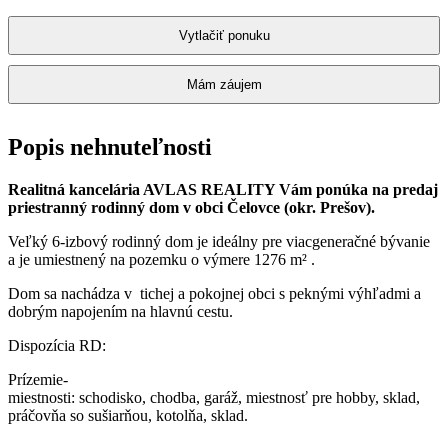
Vytlačiť ponuku
Mám záujem
Popis nehnuteľnosti
Realitná kancelária AVLAS REALITY Vám ponúka na predaj
priestranný rodinný dom v obci Čelovce (okr. Prešov).
Veľký 6-izbový rodinný dom je ideálny pre viacgeneračné bývanie
a je umiestnený na pozemku o výmere 1276 m² .
Dom sa nachádza v tichej a pokojnej obci s peknými výhľadmi a
dobrým napojením na hlavnú cestu.
Dispozícia RD:
Prízemie-
miestnosti: schodisko, chodba, garáž, miestnosť pre hobby, sklad,
práčovňa so sušiarňou, kotolňa, sklad.