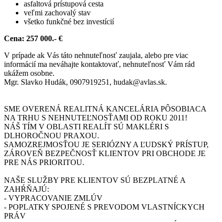
asfaltová prístupová cesta
veľmi zachovalý stav
všetko funkčné bez investícií
Cena: 257 000.- €
V prípade ak Vás táto nehnuteľnosť zaujala, alebo pre viac
informácií ma neváhajte kontaktovať, nehnuteľnosť Vám rád
ukážem osobne.
Mgr. Slavko Hudák, 0907919251, hudak@avlas.sk.
SME OVERENÁ REALITNÁ KANCELÁRIA PÔSOBIACA
NA TRHU S NEHNUTEĽNOSŤAMI OD ROKU 2011!
NÁŠ TÍM V OBLASTI REALÍT SÚ MAKLÉRI S
DLHOROČNOU PRAXOU.
SAMOZREJMOSŤOU JE SERIÓZNY A ĽUDSKÝ PRÍSTUP,
ZÁROVEŇ BEZPEČNOSŤ KLIENTOV PRI OBCHODE JE
PRE NÁS PRIORITOU.
NAŠE SLUŽBY PRE KLIENTOV SÚ BEZPLATNÉ A
ZAHŔŇAJÚ:
- VYPRACOVANIE ZMLÚV
- POPLATKY SPOJENÉ S PREVODOM VLASTNÍCKYCH
PRÁV