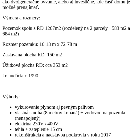
ako dvojgeneračné bývanie, alebo aj investične, kde časť domu je
možné prenajímať.
Výmera a rozmery:
Pozemok spolu s RD 1267m2 (rozdelený na 2 parcely - 583 m2 a
684 m2)
Rozmer pozemku: 16-18 m x 72-78 m
Zastavaná plocha RD 150 m2
Úžitková plocha RD: cca 353 m2
kolaudácia r. 1990
Výhody:
vykurovanie plynom aj pevným palivom
vlastná studňa (8 metrov kopaná) + vodovod na pozemku
(nenapojený)
elektrina 230V / 400V
tehla + zateplenie 15 cm
rekonštrukcia a nadstavba podkrovia v roku 2017