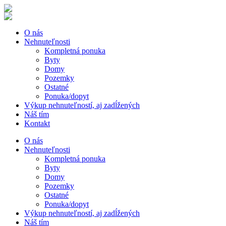
O nás
Nehnuteľnosti
Kompletná ponuka
Byty
Domy
Pozemky
Ostatné
Ponuka/dopyt
Výkup nehnuteľností, aj zadĺžených
Náš tím
Kontakt
O nás
Nehnuteľnosti
Kompletná ponuka
Byty
Domy
Pozemky
Ostatné
Ponuka/dopyt
Výkup nehnuteľností, aj zadĺžených
Náš tím