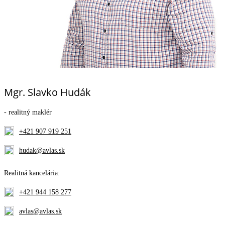
Mgr. Slavko Hudák
- realitný maklér
+421 907 919 251
hudak@avlas.sk
Realitná kancelária:
+421 944 158 277
avlas@avlas.sk