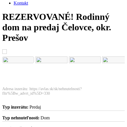
Kontakt
REZERVOVANÉ! Rodinný
dom na predaj Čelovce, okr.
Prešov
Adresa inzerátu: https://avlas.sk/sk/nehnutelnosti?
fltr%5Bw_advrt_id%5D=330
Typ inzerátu:
Predaj
Typ nehnuteľnosti:
Dom