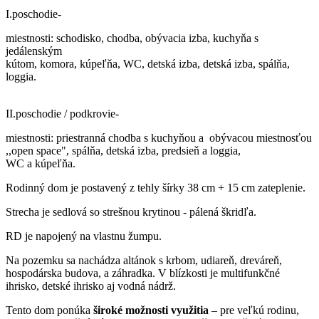
I.poschodie-
miestnosti: schodisko, chodba, obývacia izba, kuchyňa s
jedálenským
kútom, komora, kúpeľňa, WC, detská izba, detská izba, spálňa,
loggia.
II.poschodie / podkrovie-
miestnosti: priestranná chodba s kuchyňou a obývacou miestnosťou
,,open space", spálňa, detská izba, predsieň a loggia,
WC a kúpeľňa.
Rodinný dom je postavený z tehly šírky 38 cm + 15 cm zateplenie.
Strecha je sedlová so strešnou krytinou - pálená škridľa.
RD je napojený na vlastnu žumpu.
Na pozemku sa nachádza altánok s krbom, udiareň, dreváreň,
hospodárska budova, a záhradka. V blízkosti je multifunkčné
ihrisko, detské ihrisko aj vodná nádrž.
Tento dom ponúka
široké možnosti využitia
– pre veľkú rodinu,