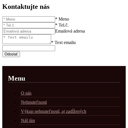
Kontaktujte nás
* Meno
* Tel.č.
Emailová adresa
* Text emailu
Menu
O nás
Nehnuteľnosti
Výkup nehnuteľností, aj zadĺžených
Náš tím