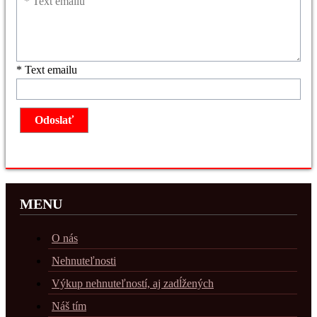
* Text emailu
MENU
O nás
Nehnuteľnosti
Výkup nehnuteľností, aj zadĺžených
Náš tím