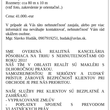
Rozmery: cca 80 m x 10 m
(viď foto, zakreslenie je orientačné..)
Cena: 41.000.-eur
V prípade ak Vás táto nehnuteľnosť zaujala, alebo pre viac
informácií ma neváhajte kontaktovať, nehnuteľnosť Vám rád
ukážem osobne.
Mgr. Slavko Hudák, 0907919251, hudak@avlas.sk.
SME OVERENÁ REALITNÁ KANCELÁRIA
PÔSOBIACA NA TRHU S NEHNUTEĽNOSŤAMI OD
ROKU 2011!
NÁŠ TÍM V OBLASTI REALÍT SÚ MAKLÉRI S
DLHOROČNOU PRAXOU.
SAMOZREJMOSŤOU JE SERIÓZNY A ĽUDSKÝ
PRÍSTUP, ZÁROVEŇ BEZPEČNOSŤ KLIENTOV PRI
OBCHODE JE PRE NÁS PRIORITOU.
NAŠE SLUŽBY PRE KLIENTOV SÚ BEZPLATNÉ A
ZAHŔŇAJÚ:
- VYPRACOVANIE ZMLÚV
- POPLATKY SPOJENÉ S PREVODOM
VLASTNÍCKYCH PRÁV