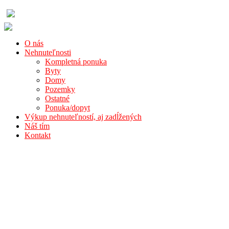
O nás
Nehnuteľnosti
Kompletná ponuka
Byty
Domy
Pozemky
Ostatné
Ponuka/dopyt
Výkup nehnuteľností, aj zadĺžených
Náš tím
Kontakt