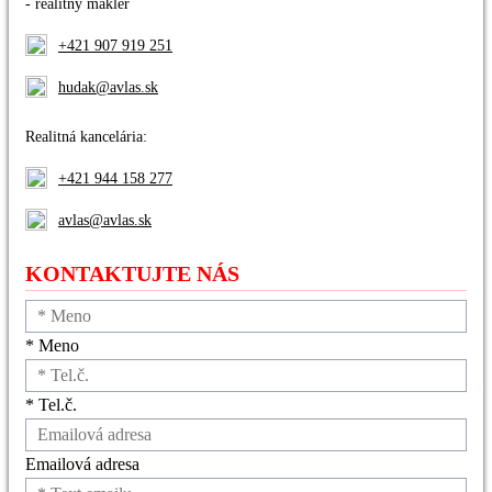
- realitný maklér
+421 907 919 251
hudak@avlas.sk
Realitná kancelária:
+421 944 158 277
avlas@avlas.sk
KONTAKTUJTE NÁS
* Meno
* Tel.č.
Emailová adresa