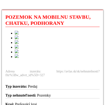
POZEMOK NA MOBILNU STAVBU,
CHATKU, PODHORANY
Adresa inzerátu: https://avlas.sk/sk/nehnutelnosti?
fltr%5Bw_advrt_id%5D=327
Typ inzerátu:
Predaj
Typ nehnuteľnosti:
Pozemky
Kraj:
Prešovský kraj