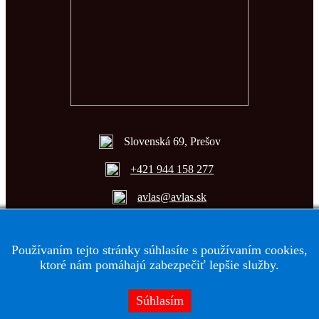
Slovenská 69, Prešov
+421 944 158 277
avlas@avlas.sk
Používaním tejto stránky súhlasíte s používaním cookies,
Copyright © 2011 AVLAS REALITY s.r.o. | Všetky práva
ktoré nám pomáhajú zabezpečiť lepšie služby.
vyhradené
Súhlasím
Áno
Nie