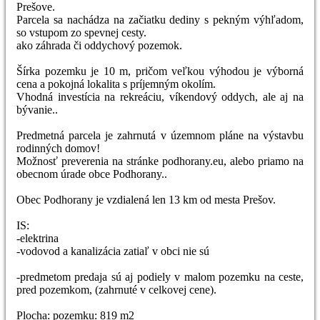
Prešove.
Parcela sa nachádza na začiatku dediny s pekným výhľadom,
so vstupom zo spevnej cesty.
ako záhrada či oddychový pozemok.
Šírka pozemku je 10 m, pričom veľkou výhodou je výborná
cena a pokojná lokalita s príjemným okolím.
Vhodná investícia na rekreáciu, víkendový oddych, ale aj na
bývanie..
Predmetná parcela je zahrnutá v územnom pláne na výstavbu
rodinných domov!
Možnosť preverenia na stránke podhorany.eu, alebo priamo na
obecnom úrade obce Podhorany..
Obec Podhorany je vzdialená len 13 km od mesta Prešov.
IS:
-elektrina
-vodovod a kanalizácia zatiaľ v obci nie sú
-predmetom predaja sú aj podiely v malom pozemku na ceste,
pred pozemkom, (zahrnuté v celkovej cene).
Plocha: pozemku: 819 m2