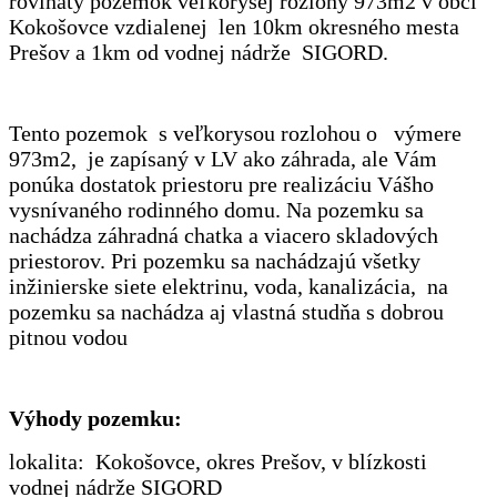
rovinatý pozemok veľkorysej rozlohy 973m2 v obci
Kokošovce vzdialenej len 10km okresného mesta
Prešov a 1km od vodnej nádrže SIGORD.
Tento pozemok s veľkorysou rozlohou o výmere
973m2, je zapísaný v LV ako záhrada, ale Vám
ponúka dostatok priestoru pre realizáciu Vášho
vysnívaného rodinného domu. Na pozemku sa
nachádza záhradná chatka a viacero skladových
priestorov. Pri pozemku sa nachádzajú všetky
inžinierske siete elektrinu, voda, kanalizácia, na
pozemku sa nachádza aj vlastná studňa s dobrou
pitnou vodou
Výhody pozemku:
lokalita: Kokošovce, okres Prešov, v blízkosti
vodnej nádrže SIGORD