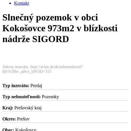
Kontakt
Slnečný pozemok v obci
Kokošovce 973m2 v blízkosti
nádrže SIGORD
Adresa inzerátu: http://avlas.sk/sk/nehnutelnosti?
fltr%5Bw_advrt_id%5D=315
Typ inzerátu:
Predaj
Typ nehnuteľnosti:
Pozemky
Kraj:
Prešovský kraj
Okres:
Prešov
Obec:
Kokošovce