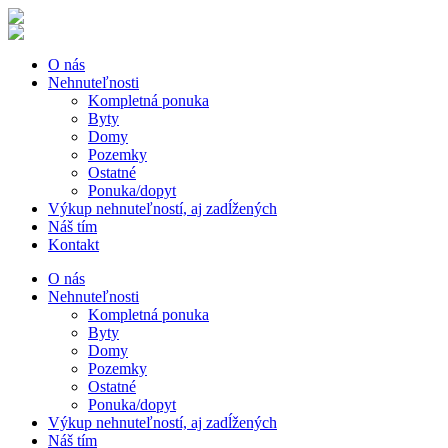
O nás
Nehnuteľnosti
Kompletná ponuka
Byty
Domy
Pozemky
Ostatné
Ponuka/dopyt
Výkup nehnuteľností, aj zadĺžených
Náš tím
Kontakt
O nás
Nehnuteľnosti
Kompletná ponuka
Byty
Domy
Pozemky
Ostatné
Ponuka/dopyt
Výkup nehnuteľností, aj zadĺžených
Náš tím