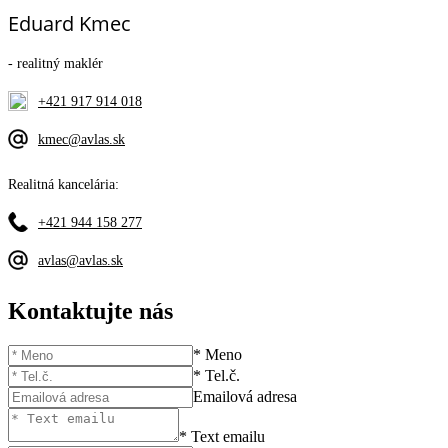
Eduard Kmec
- realitný maklér
+421 917 914 018
kmec@avlas.sk
Realitná kancelária:
+421 944 158 277
avlas@avlas.sk
Kontaktujte nás
* Meno
* Tel.č.
Emailová adresa
* Text emailu