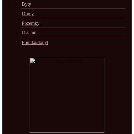
Byty
Domy
Pozemky
Ostatné
Ponuka/dopyt