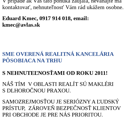
V prípade ak Vás táto ponuka zaujala, neváhajte ma
kontaktovať, nehnuteľnosť Vám rád ukážem osobne.
Eduard Kmec, 0917 914 018, email:
kmec@avlas.sk
SME OVERENÁ REALITNÁ KANCELÁRIA
PÔSOBIACA NA TRHU
S NEHNUTEĽNOSŤAMI OD ROKU 2011!
NÁŠ TÍM V OBLASTI REALÍT SÚ MAKLÉRI
S DLHOROČNOU PRAXOU.
SAMOZREJMOSŤOU JE SERIÓZNY A ĽUDSKÝ
PRÍSTUP, ZÁROVEŇ BEZPEČNOSŤ KLIENTOV
PRI OBCHODE JE PRE NÁS PRIORITOU.