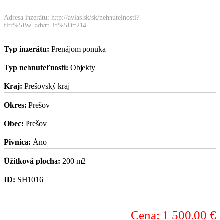
Adresa inzerátu: http://avlas.sk/sk/nehnutelnosti?
fltr%5Bw_advrt_id%5D=214
Typ inzerátu:
Prenájom ponuka
Typ nehnuteľnosti:
Objekty
Kraj:
Prešovský kraj
Okres:
Prešov
Obec:
Prešov
Pivnica:
Áno
Úžitková plocha:
200 m2
ID:
SH1016
Cena: 1 500,00 €