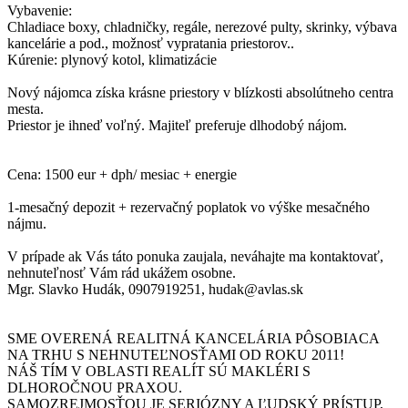
Vybavenie:
Chladiace boxy, chladničky, regále, nerezové pulty, skrinky, výbava
kancelárie a pod., možnosť vypratania priestorov..
Kúrenie: plynový kotol, klimatizácie
Nový nájomca získa krásne priestory v blízkosti absolútneho centra
mesta.
Priestor je ihneď voľný. Majiteľ preferuje dlhodobý nájom.
Cena: 1500 eur + dph/ mesiac + energie
1-mesačný depozit + rezervačný poplatok vo výške mesačného
nájmu.
V prípade ak Vás táto ponuka zaujala, neváhajte ma kontaktovať,
nehnuteľnosť Vám rád ukážem osobne.
Mgr. Slavko Hudák, 0907919251, hudak@avlas.sk
SME OVERENÁ REALITNÁ KANCELÁRIA PÔSOBIACA
NA TRHU S NEHNUTEĽNOSŤAMI OD ROKU 2011!
NÁŠ TÍM V OBLASTI REALÍT SÚ MAKLÉRI S
DLHOROČNOU PRAXOU.
SAMOZREJMOSŤOU JE SERIÓZNY A ĽUDSKÝ PRÍSTUP,