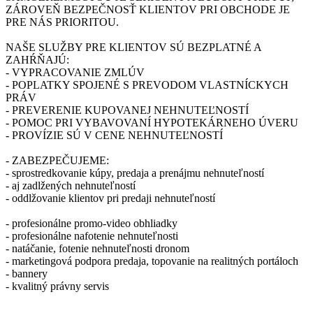
ZÁROVEŇ BEZPEČNOSŤ KLIENTOV PRI OBCHODE JE
PRE NÁS PRIORITOU.
NAŠE SLUŽBY PRE KLIENTOV SÚ BEZPLATNÉ A
ZAHŔŇAJÚ:
- VYPRACOVANIE ZMLÚV
- POPLATKY SPOJENÉ S PREVODOM VLASTNÍCKYCH
PRÁV
- PREVERENIE KUPOVANEJ NEHNUTEĽNOSTÍ
- POMOC PRI VYBAVOVANÍ HYPOTEKÁRNEHO ÚVERU
- PROVÍZIE SÚ V CENE NEHNUTEĽNOSTÍ
- ZABEZPEČUJEME:
- sprostredkovanie kúpy, predaja a prenájmu nehnuteľností
- aj zadlžených nehnuteľností
- oddlžovanie klientov pri predaji nehnuteľností
- profesionálne promo-video obhliadky
- profesionálne nafotenie nehnuteľnosti
- natáčanie, fotenie nehnuteľnosti dronom
- marketingová podpora predaja, topovanie na realitných portáloch
- bannery
- kvalitný právny servis