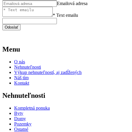
Emailová adresa
* Text emailu
Menu
O nás
Nehnuteľnosti
Výkup nehnuteľností, aj zadĺžených
Náš tím
Kontakt
Nehnuteľnosti
Kompletná ponuka
Byty
Domy
Pozemky
Ostatné