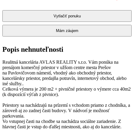
Vytlačiť ponuku
Mám záujem
Popis nehnuteľnosti
Realitná kancelária AVLAS REALITY s.r.o. Vám ponúka na
prenájom komerčný priestor v užšom centre mesta Prešov
na Pavlovičovom námestí, vhodný ako obchodný priestor,
kancelársky priestor, predajňa potravín, internetový obchod, alebo
iné služby..
Celková výmera je 200 m2 + pivničné priestory o výmere cca 40m2
(k dispozícií výťah z pivnice).
Priestory sa nachádzajú na prízemí s vchodom priamo z chodníka, a
zároveň aj zo zadnej časti budovy. V nádvorí je možnosť
parkovania.
Vo vstupnej časti na chodbe sa nachádza sociálne zariadenie. Z
hlavnej časti je vstup do ďalšej miestnosti, ako aj do kancelárie.