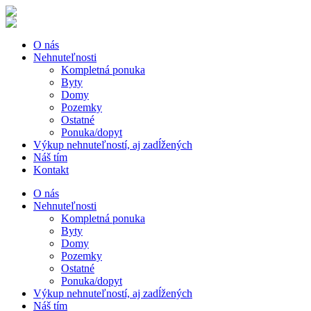
O nás
Nehnuteľnosti
Kompletná ponuka
Byty
Domy
Pozemky
Ostatné
Ponuka/dopyt
Výkup nehnuteľností, aj zadĺžených
Náš tím
Kontakt
O nás
Nehnuteľnosti
Kompletná ponuka
Byty
Domy
Pozemky
Ostatné
Ponuka/dopyt
Výkup nehnuteľností, aj zadĺžených
Náš tím