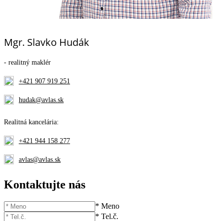
Mgr. Slavko Hudák
- realitný maklér
+421 907 919 251
hudak@avlas.sk
Realitná kancelária:
+421 944 158 277
avlas@avlas.sk
Kontaktujte nás
* Meno
* Tel.č.