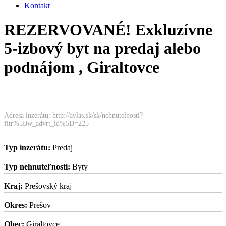
Kontakt
REZERVOVANÉ! Exkluzívne
5-izbový byt na predaj alebo
podnájom , Giraltovce
Adresa inzerátu: http://avlas.sk/sk/nehnutelnosti?
fltr%5Bw_advrt_id%5D=225
Typ inzerátu:
Predaj
Typ nehnuteľnosti:
Byty
Kraj:
Prešovský kraj
Okres:
Prešov
Obec:
Giraltovce