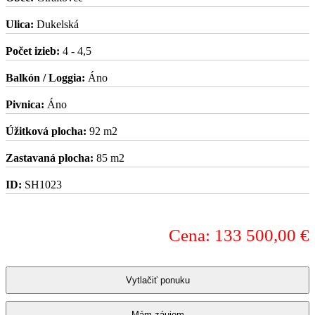
Ulica:
Dukelská
Počet izieb:
4 - 4,5
Balkón / Loggia:
Áno
Pivnica:
Áno
Úžitková plocha:
92 m2
Zastavaná plocha:
85 m2
ID:
SH1023
Cena: 133 500,00 €
Vytlačiť ponuku
Mám záujem