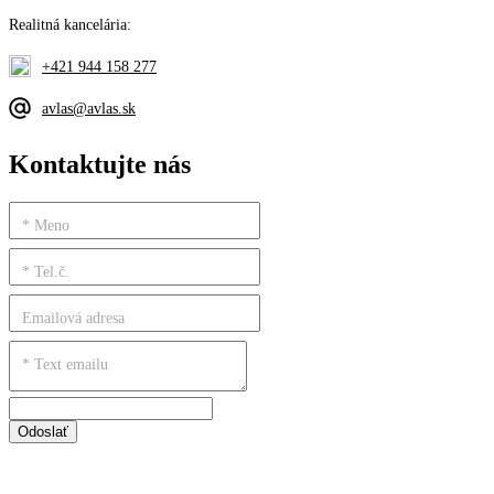
Realitná kancelária:
+421 944 158 277
avlas@avlas.sk
Kontaktujte nás
* Meno
* Tel.č.
Emailová adresa
* Text emailu