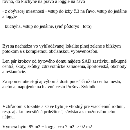
rovno, do kuchyne na pravo a loggie na ľavo
- z obývacej miestnosti - vstup do izby č.3 na ľavo, vstup do jedálne
a loggie
- kuchyňa, vstup do jedálne, (viď pôdorys - foto)
Byt sa nachádza vo vyhľadávanej lokalite plnej zelene s blízkym
potokom a s kompletnou občianskou vybavenosťou.
Len pár krokov od bytového domu nájdete SAD zastávku, nákupné
centrá, školy, škôlky, zdravotnícke zariadenia, športoviská, obchody
a reštaurácie.
Za spomenutie stojí aj výborná dostupnosť či už do centra mesta,
alebo aj napojenie na hlavnú cestu Prešov- Svidník.
Vzhľadom k lokalite a stave bytu je vhodný pre viacčlennú rodinu,
resp. aj ako investičná príležitosť, súvisiaca s možnosťou jeho
nájmu.
Výmera bytu: 85 m2 + loggia cca 7 m2 > 92 m2