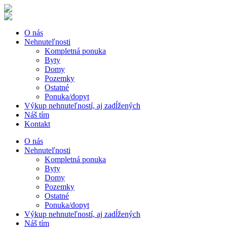
O nás
Nehnuteľnosti
Kompletná ponuka
Byty
Domy
Pozemky
Ostatné
Ponuka/dopyt
Výkup nehnuteľností, aj zadĺžených
Náš tím
Kontakt
O nás
Nehnuteľnosti
Kompletná ponuka
Byty
Domy
Pozemky
Ostatné
Ponuka/dopyt
Výkup nehnuteľností, aj zadĺžených
Náš tím