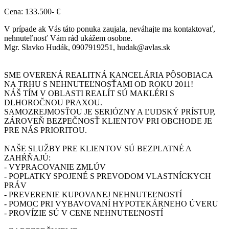
Cena: 133.500- €
V prípade ak Vás táto ponuka zaujala, neváhajte ma kontaktovať,
nehnuteľnosť Vám rád ukážem osobne.
Mgr. Slavko Hudák, 0907919251, hudak@avlas.sk
SME OVERENÁ REALITNÁ KANCELÁRIA PÔSOBIACA
NA TRHU S NEHNUTEĽNOSŤAMI OD ROKU 2011!
NÁŠ TÍM V OBLASTI REALÍT SÚ MAKLÉRI S
DLHOROČNOU PRAXOU.
SAMOZREJMOSŤOU JE SERIÓZNY A ĽUDSKÝ PRÍSTUP,
ZÁROVEŇ BEZPEČNOSŤ KLIENTOV PRI OBCHODE JE
PRE NÁS PRIORITOU.
NAŠE SLUŽBY PRE KLIENTOV SÚ BEZPLATNÉ A
ZAHŔŇAJÚ:
- VYPRACOVANIE ZMLÚV
- POPLATKY SPOJENÉ S PREVODOM VLASTNÍCKYCH
PRÁV
- PREVERENIE KUPOVANEJ NEHNUTEĽNOSTÍ
- POMOC PRI VYBAVOVANÍ HYPOTEKÁRNEHO ÚVERU
- PROVÍZIE SÚ V CENE NEHNUTEĽNOSTÍ