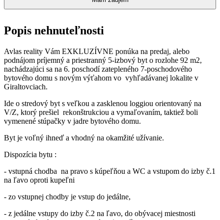
Popis nehnuteľnosti
Avlas reality Vám EXKLUZÍVNE ponúka na predaj, alebo
podnájom príjemný a priestranný 5-izbový byt o rozlohe 92 m2,
nachádzajúci sa na 6. poschodí zatepleného 7-poschodového
bytového domu s novým výťahom vo vyhľadávanej lokalite v
Giraltovciach.
Ide o stredový byt s veľkou a zasklenou loggiou orientovaný na
V/Z, ktorý prešiel rekonštrukciou a vymaľovaním, taktiež boli
vymenené stúpačky v jadre bytového domu.
Byt je voľný ihneď a vhodný na okamžité užívanie.
Dispozícia bytu :
- vstupná chodba na pravo s kúpeľňou a WC a vstupom do izby č.1
na ľavo oproti kupeľni
- zo vstupnej chodby je vstup do jedálne,
- z jedálne vstupy do izby č.2 na ľavo, do obývacej miestnosti